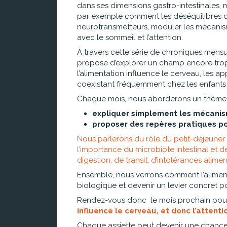
dans ses dimensions gastro-intestinales, 
par exemple comment les déséquilibres d
neurotransmetteurs, moduler les mécanism
avec le sommeil et l’attention.
À travers cette série de chroniques mensu
propose d’explorer un champ encore trop 
l’alimentation influence le cerveau, les a
coexistant fréquemment chez les enfants 
Chaque mois, nous aborderons un thème p
expliquer simplement les mécanism
proposer des repères pratiques po
Nous parlerons du rôle du petit-déjeuner 
l’importance du microbiote intestinal et 
digestion, de transit, d’intolérances alim
Ensemble, nous verrons comment l’alimen
biologique et devenir un levier concret
Rendez-vous donc le mois prochain pour 
influence le cerveau, et donc l’attenti
Chaque assiette peut devenir une chance 