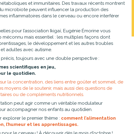
métaboliques et immunitaires. Des travaux récents montrent
u microbiote peuvent influencer la production des
es inflammatoires dans le cerveau ou encore interférer
elles pour l’association Ikigaï, Eugénie Émorine vous
méconnu mais essentiel : les multiples façons dont
pprentissages, le développement et les autres troubles
et adultes avec autisme.
récis, toujours avec une double perspective :
es scientifiques en jeu,
ur le quotidien.
sur la concentration, des liens entre goûter et sommeil, de
des moyens de le soutenir, mais aussi des questions de
entaires ou de compléments nutritionnels.
tation peut agir comme un véritable modulateur
 pour accompagner nos enfants au quotidien.
explorer le premier thème :
comment l’alimentation
on, l’humeur et les apprentissages.
pour le cerveau ! À découvrir dès le mois d'octobre !