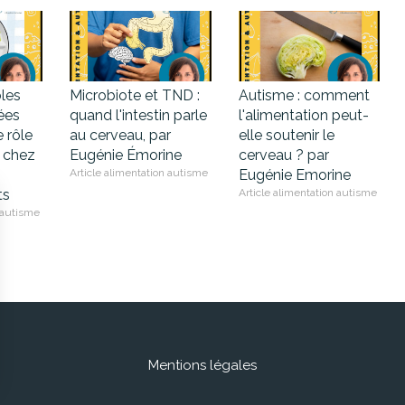
les
Microbiote et TND :
Autisme : comment
ées
quand l'intestin parle
l'alimentation peut-
e rôle
au cerveau, par
elle soutenir le
 chez
Eugénie Émorine
cerveau ? par
Article alimentation autisme
Eugénie Emorine
ts
Article alimentation autisme
 autisme
Mentions légales