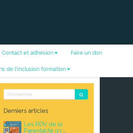
Contact et adhésion
Faire un don
ns de l'Inclusion formation
Rechercher
Derniers articles
Les RDV de la
Parentalité 93 :