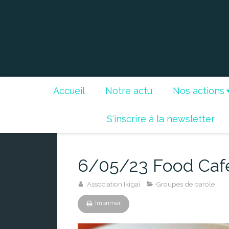
Accueil
Notre actu
Nos actions
S'inscrire à la newsletter
6/05/23 Food Café
Association Ikigaï
Groupes de parole
Imprimer