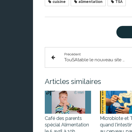
cuisine
alimentation
TSA
Précédent
TouSAtable le nouveau site web by IKIGAÏ
Articles similaires
Café des parents
Microbiote et 
spécial Alimentation
quand l'intesti
le 5 avril à 10h
au cerveau, pa