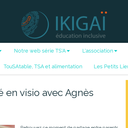
Notre web série TS'A
L'association
TouSAtable, TSA et alimentation
Les Petits Lie
 en visio avec Agnès
Retrouvez ce moment de partage entre parents