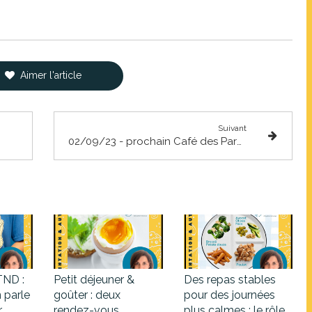
Aimer l'article
Suivant
02/09/23 - prochain Café des Parents SPÉCIAL RENTRÉE DES CLASSES
TND :
Petit déjeuner &
Des repas stables
n parle
goûter : deux
pour des journées
r
rendez-vous
plus calmes : le rôle