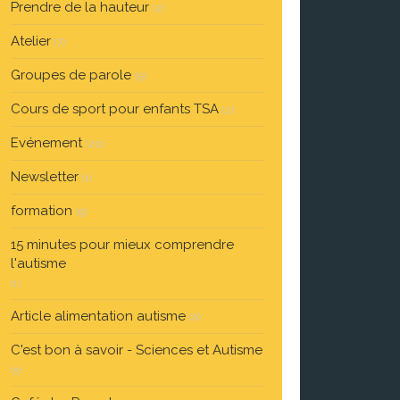
Prendre de la hauteur
(2)
Atelier
(7)
Groupes de parole
(9)
Cours de sport pour enfants TSA
(2)
Evénement
(20)
Newsletter
(1)
formation
(9)
15 minutes pour mieux comprendre
l'autisme
(1)
Article alimentation autisme
(6)
C'est bon à savoir - Sciences et Autisme
(5)