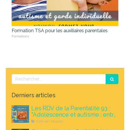
Formation TSA pour les auxiliaires parentales
Formations
Rechercher
Derniers articles
Les RDV de la Parentalité 93 :
"Adolescence et autisme : entre
défis et opportunités", le 2
Café des Parents
juillet 2026 à Rosny-sous-Bois