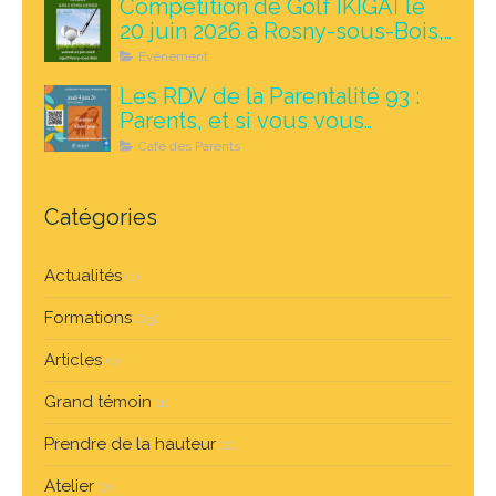
Compétition de Golf IKIGAÏ le
20 juin 2026 à Rosny-sous-Bois,
au profit des enfants autistes
Evénement
Les RDV de la Parentalité 93 :
Parents, et si vous vous
autorisiez à lâcher prise ? le 4
Café des Parents
juin 2026 à 18h à Rosny
Catégories
Actualités
(1)
Formations
(23)
Articles
(1)
Grand témoin
(1)
Prendre de la hauteur
(2)
Atelier
(7)