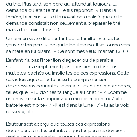
du thé. Plus tard, son père qui attendait toujours, lui
demanda où était le thé. Le fils répondit : « Dans la
théière, bien sûr ! ». Le fils n’avait pas réalisé que cette
demande consistait non seulement à préparer le thé
mais à le servir à tous. (…)
Un ami en visite dit à l’enfant de la famille : « tu as les
yeux de ton père », ce qui le bouleversa. Il se tourna vers
sa mère en lui disant : « Ce sont mes yeux, maman ! ». (…)
L’enfant n’a pas l’intention d’agacer ou de paraître
stupide ; il n’a simplement pas conscience des sens
multiples, cachés ou implicites de ces expressions. Cette
caractéristique affecte aussi la compréhension
d’expressions courantes, idiomatiques ou de métaphores,
telles que : «Tu donnes ta langue au chat ?» / «comme
un cheveu sur la soupe» / «tu me fais marcher» / «la
batterie est morte» / «il est dans la lune» / «tu as la voix
cassée», etc.
L’auteur s’est aperçu que toutes ces expressions
déconcertaient les enfants et que les parents devaient