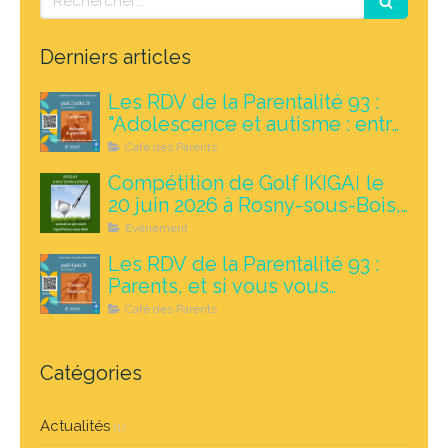
Derniers articles
Les RDV de la Parentalité 93 :
"Adolescence et autisme : entre
défis et opportunités", le 2
Café des Parents
juillet 2026 à Rosny-sous-Bois
Compétition de Golf IKIGAÏ le
20 juin 2026 à Rosny-sous-Bois,
au profit des enfants autistes
Evénement
Les RDV de la Parentalité 93 :
Parents, et si vous vous
autorisiez à lâcher prise ? le 4
Café des Parents
juin 2026 à 18h à Rosny
Catégories
Actualités
(1)