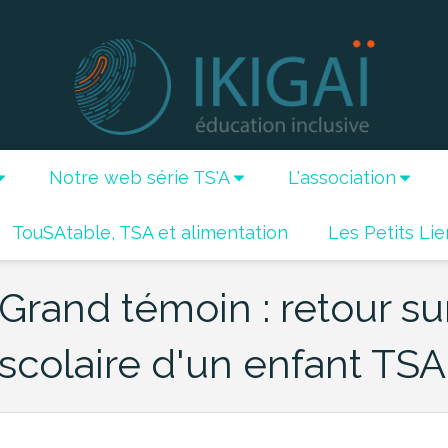
Notre web série TS'A
L'association
TouSAtable, TSA et alimentation
Les Petits Lie
Grand témoin : retour su
scolaire d'un enfant TSA