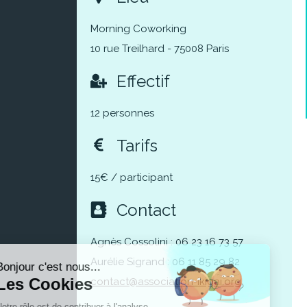
Morning Coworking
10 rue Treilhard - 75008 Paris
Effectif
12 personnes
Tarifs
15€ / participant
Contact
Agnès Cossolini : 06 23 16 73 57
Aurélie Sigrand : 06 11 85 29 82
contact@association-ikigai.org